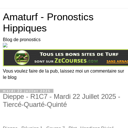
Amaturf - Pronostics
Hippiques
Blog de pronostics
Vous voulez faire de la pub, laissez moi un commentaire sur
le blog
mardi 22 juillet 2025
Dieppe - R1C7 - Mardi 22 Juillet 2025 -
Tiercé-Quarté-Quinté