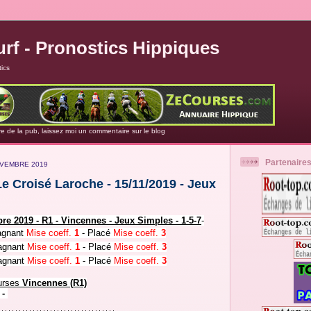
rf - Pronostics Hippiques
ics
re de la pub, laissez moi un commentaire sur le blog
Partenaire
OVEMBRE 2019
e Croisé Laroche - 15/11/2019 - Jeux
re 2019 - R1 - Vincennes
-
Jeux Simples
- 1
-5-7
-
gnant
Mise coeff.
1
- Placé
Mise coeff.
3
gnant
Mise
coeff.
1
- Placé
Mise
coeff.
3
gnant
Mise
coeff.
1
- Placé
Mise
coeff.
3
urses
Vincennes
(
R1)
 -