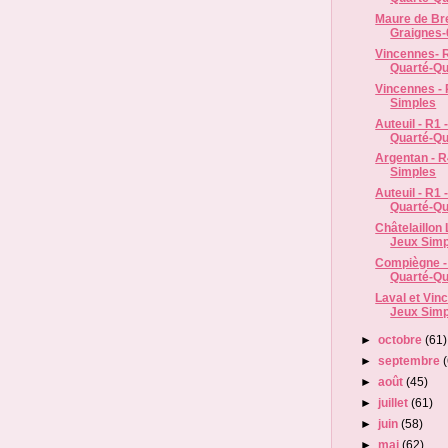
Maure de Br
Graignes-0
Vincennes- R
Quarté-Qui
Vincennes - 
Simples
Auteuil - R1 
Quarté-Qu
Argentan - R
Simples
Auteuil - R1 
Quarté-Qu
Châtelaillon 
Jeux Simp
Compiègne - 
Quarté-Qui
Laval et Vin
Jeux Simp
►
octobre
(61)
►
septembre
►
août
(45)
►
juillet
(61)
►
juin
(58)
►
mai
(62)