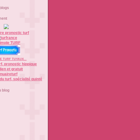
 blogs
ment
E TURF TUYAUX...
nuaireturf
 blog