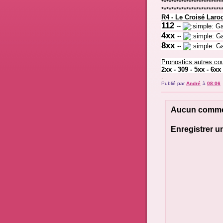
************************
************************
R4 - Le Croisé Lar
112
-
-
Ga
4xx
--
Ga
8xx
--
Ga
Pronostics autres co
2xx - 309 - 5xx - 6xx 
.
Publié par
André
à
08:06
Aucun comme
Enregistrer 