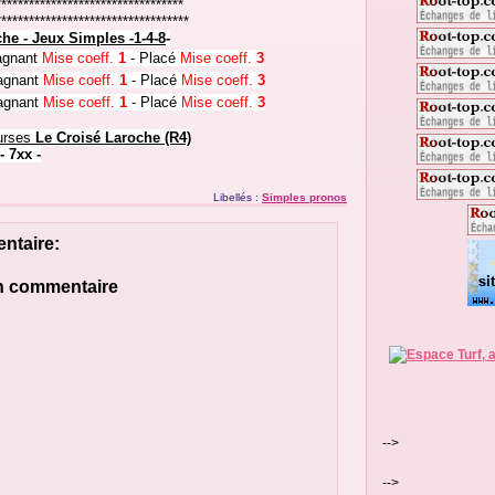
**********************************
***********************************
oche
-
Jeux Simples
-1-4-8
-
gnant
Mise coeff.
1
- Placé
Mise coeff.
3
gnant
Mise
coeff.
1
- Placé
Mise
coeff.
3
gnant
Mise
coeff.
1
- Placé
Mise
coeff.
3
urses
Le Croisé Laroche
(R4)
- 7xx -
Libellés :
Simples pronos
ntaire:
un commentaire
-->
-->