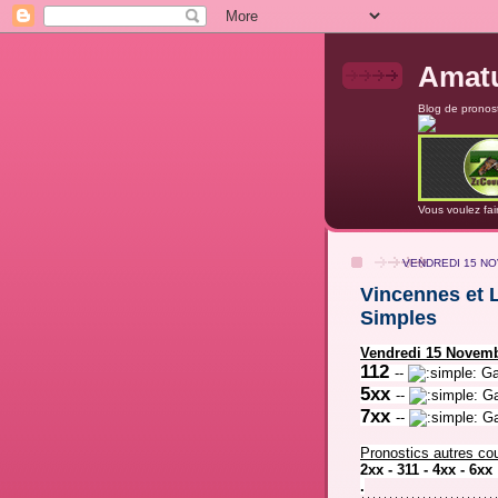
Amatu
Blog de pronost
Vous voulez fai
VENDREDI 15 N
Vincennes et L
Simples
Vendredi 15 Novemb
112
--
Ga
5xx
-
-
Ga
7xx
--
Ga
Pronostics autres co
2xx - 311 - 4xx - 6xx
.