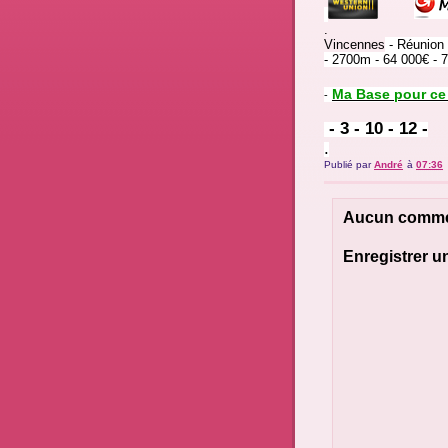
.
Vincennes
-
Réunion 
- 2700m - 64 000€ - 7
Ma Base pour ce 
-
.
- 3 - 10 - 12 -
.
Publié par
André
à
07:36
Aucun comme
Enregistrer 