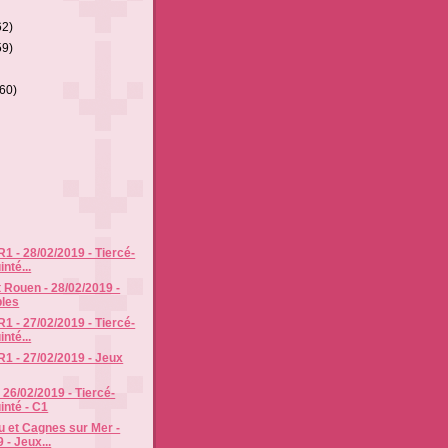
62)
59)
(60)
R1 - 28/02/2019 - Tiercé-
nté...
 Rouen - 28/02/2019 -
les
R1 - 27/02/2019 - Tiercé-
nté...
R1 - 27/02/2019 - Jeux
- 26/02/2019 - Tiercé-
inté - C1
 et Cagnes sur Mer -
 - Jeux...