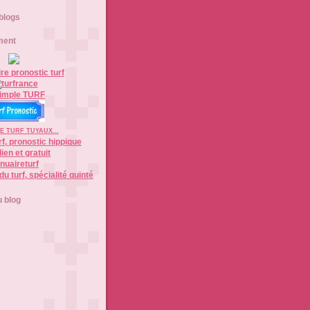
 blogs
ment
E TURF TUYAUX...
nuaireturf
 blog