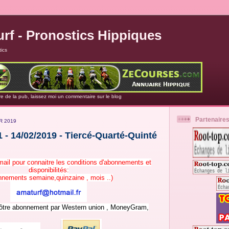
rf - Pronostics Hippiques
ics
re de la pub, laissez moi un commentaire sur le blog
Partenaire
R 2019
 - 14/02/2019 - Tiercé-Quarté-Quinté
mail pour connaitre les conditions d'abonnements et
disponibilités:
nements semaine,quinzaine , mois ..)
ôtre abonnement par Western union , MoneyGram,