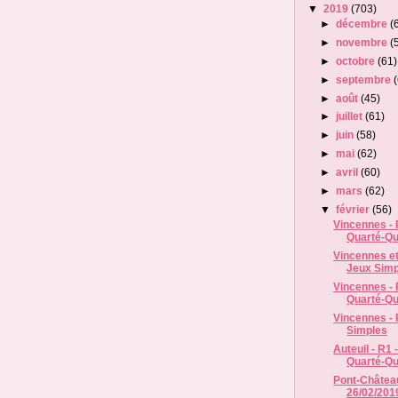
▼
2019
(703)
►
décembre
(
►
novembre
(
►
octobre
(61)
►
septembre
►
août
(45)
►
juillet
(61)
►
juin
(58)
►
mai
(62)
►
avril
(60)
►
mars
(62)
▼
février
(56)
Vincennes - 
Quarté-Qui
Vincennes et
Jeux Simp
Vincennes - 
Quarté-Qui
Vincennes - 
Simples
Auteuil - R1 
Quarté-Qu
Pont-Château
26/02/2019