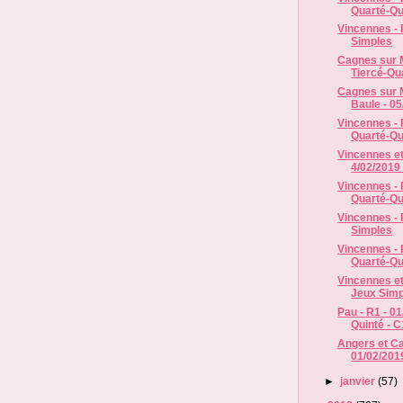
Quarté-Qui
Vincennes - 
Simples
Cagnes sur M
Tiercé-Qua
Cagnes sur M
Baule - 05
Vincennes - 
Quarté-Qui
Vincennes et
4/02/2019
Vincennes - 
Quarté-Qui
Vincennes - 
Simples
Vincennes - R
Quarté-Qui
Vincennes et
Jeux Simp
Pau - R1 - 0
Quinté - C
Angers et Ca
01/02/201
►
janvier
(57)