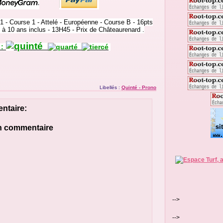
1 - Course 1 - Attelé - Européenne - Course B - 16pts
 à 10 ans inclus - 13H45 - Prix de Châteaurenard .
:
Libellés :
Quinté - Prono
ntaire:
un commentaire
-->
-->