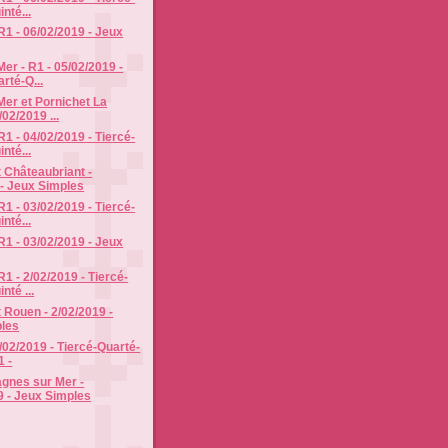
nté...
R1 - 06/02/2019 - Jeux
er - R1 - 05/02/2019 -
rté-Q...
er et Pornichet La
/02/2019 ...
R1 - 04/02/2019 - Tiercé-
nté...
 Châteaubriant -
 - Jeux Simples
R1 - 03/02/2019 - Tiercé-
nté...
R1 - 03/02/2019 - Jeux
1 - 2/02/2019 - Tiercé-
nté ...
 Rouen - 2/02/2019 -
les
1/02/2019 - Tiercé-Quarté-
1 -
gnes sur Mer -
9 - Jeux Simples