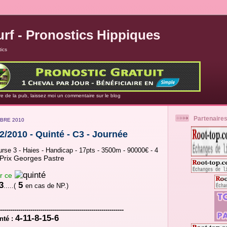
rf - Pronostics Hippiques
ics
re de la pub, laissez moi un commentaire sur le blog
Partenaire
BRE 2010
12/2010 - Quinté - C3 - Journée
rse 3 - Haies - Handicap - 17pts - 3500m - 90000€ - 4
Prix Georges Pastre
r ce
3
5
.....(
en cas de NP.)
-------------------------------------------------------------
4-11-8-15-6
: