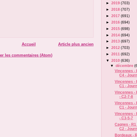
►
2019
(703)
►
2018
(707)
►
2017
(691)
►
2016
(694)
►
2015
(698)
►
2014
(694)
►
2013
(697)
Accueil
Article plus ancien
►
2012
(703)
►
2011
(692)
er les commentaires (Atom)
▼
2010
(636)
▼
décembre
(
Vincennes - R
C4 - Jour
Vincennes - R
C1 - Jour
Vincennes - 
- C2-7-8
Vincennes - R
C1 - Jour
Vincennes - 
- C3-5-7
Cagnes - R1 
C2 - Jour
Bordeaux - R