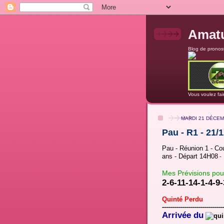
Amatu
Blog de pronost
Vous voulez fai
MARDI 21 DÉCEM
Pau - R1 - 21/
Pau - Réunion 1 - Cou
ans - Départ 14H08
-
Mes Prévisions pou
2-6-11-14-1-4-9-
Quinté Perdu
-------------------------------
Arrivée du