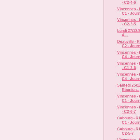
- C2-4-6
Vincennes - R
C1 - Jour
Vincennes - 
- C2-3-5
Lundi 27/12/
4 ...
Deauville - R
C2 - Jour
Vincennes - R
C4 - Jour
Vincennes - 
- C1-3-6
Vincennes - R
C4 - Jour
Samedi 25/12
Réunion...
Vincennes - R
C1 - Jour
Vincennes - 
- C2-6-7
Cabourg - R1 
C1 - Jour
Cabourg - R1
C2-5-7
Vincennes - R