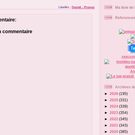
Libellés :
Quinté - Pronos
Ma liste de
Reference
ntaire:
un commentaire
ANNUAIR
An
Archives du
►
2026
(195)
►
2025
(331)
►
2024
(339)
►
2023
(354)
►
2022
(345)
►
2021
(343)
►
2020
(385)