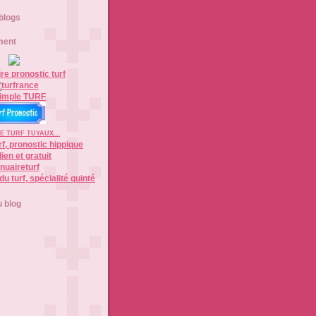
 blogs
ment
E TURF TUYAUX...
nuaireturf
 blog